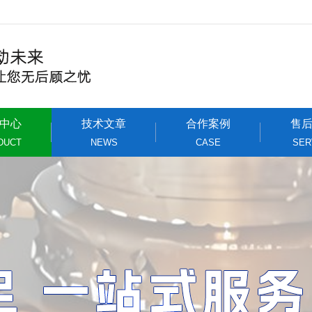
中心
技术文章
合作案例
售
DUCT
NEWS
CASE
SER