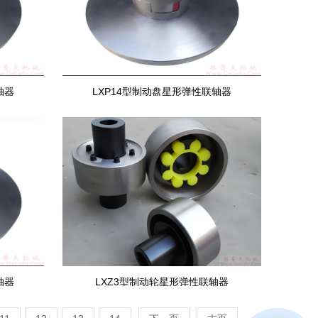
轴器
LXP14型制动盘星形弹性联轴器
轴器
LXZ3型制动轮星形弹性联轴器