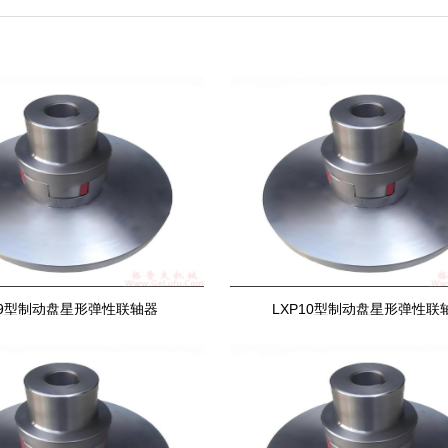
P9型制动盘星形弹性联轴器
LXP10型制动盘星形弹性联