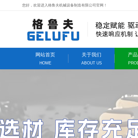
您好，欢迎进入格鲁夫机械设备制造有限公司官网！
网站首页
关于我们
产品
HOME
ABOUT US
PRO