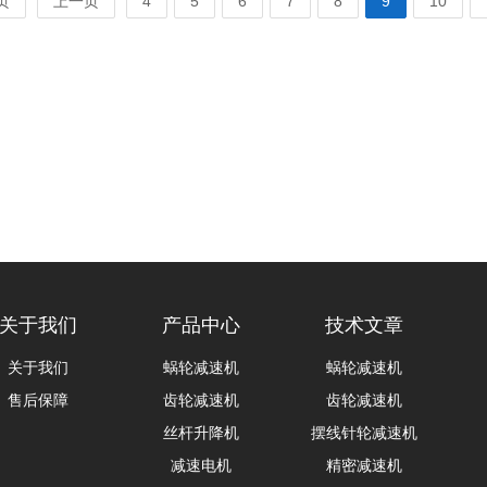
页
上一页
4
5
6
7
8
9
10
关于我们
产品中心
技术文章
关于我们
蜗轮减速机
蜗轮减速机
售后保障
齿轮减速机
齿轮减速机
丝杆升降机
摆线针轮减速机
减速电机
精密减速机