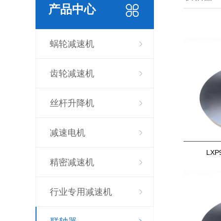
产品中心
蜗轮减速机
齿轮减速机
丝杆升降机
减速电机
LX
精密减速机
行业专用减速机