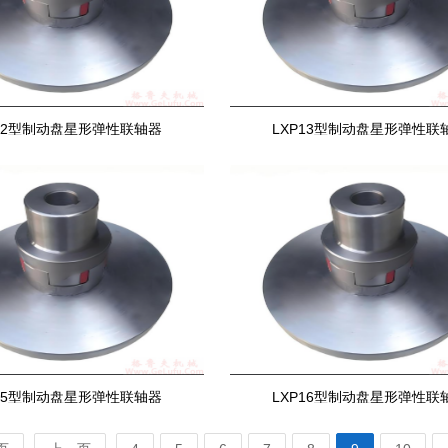
P12型制动盘星形弹性联轴器
LXP13型制动盘星形弹性联
P15型制动盘星形弹性联轴器
LXP16型制动盘星形弹性联