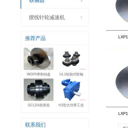
联轴器
摆线针轮减速机
LX
推荐产品
WGP5带制动盘
UL1轮胎式联轴
GCLD4鼓形齿
H3型大功率工业
LX
联系我们