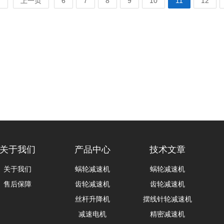
页
上一页
6
7
8
9
10
11
12
关于我们
产品中心
技术文章
关于我们
蜗轮减速机
蜗轮减速机
售后保障
齿轮减速机
齿轮减速机
丝杆升降机
摆线针轮减速机
减速电机
精密减速机