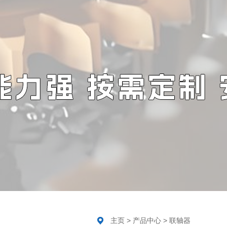
主页
>
产品中心
>
联轴器