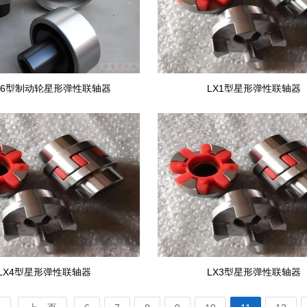
Z16型制动轮星形弹性联轴器
LX1型星形弹性联轴器
LX4型星形弹性联轴器
LX3型星形弹性联轴器