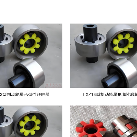
Z13型制动轮星形弹性联轴器
LXZ14型制动轮星形弹性联