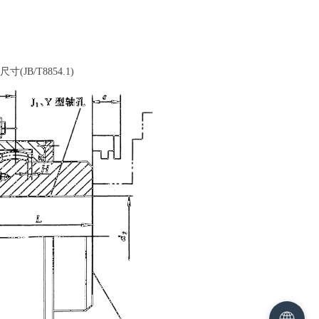
B/T8854.1)