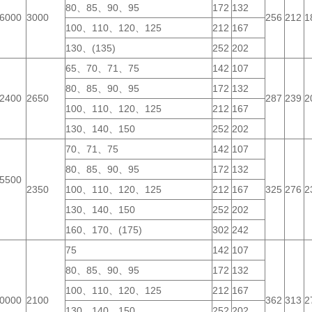
80、85、90、95
172
132
6000
3000
256
212
1
100、110、120、125
212
167
130、(135)
252
202
65、70、71、75
142
107
80、85、90、95
172
132
2400
2650
287
239
2
100、110、120、125
212
167
130、140、150
252
202
70、71、75
142
107
80、85、90、95
172
132
5500
2350
100、110、120、125
212
167
325
276
2
130、140、150
252
202
160、170、(175)
302
242
75
142
107
80、85、90、95
172
132
100、110、120、125
212
167
0000
2100
362
313
2
130、140、150
252
202