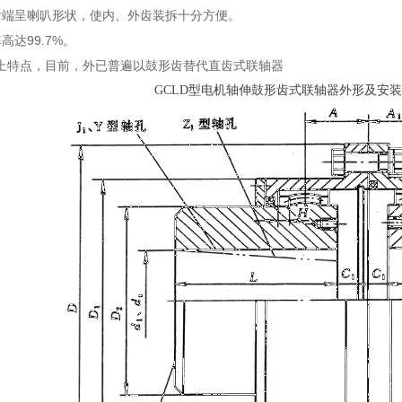
齿端呈喇叭形状，使内、外齿装拆十分方便。
高达99.7%。
点，目前，外已普遍以鼓形齿替代直齿式联轴器
GCLD型电机轴伸鼓形齿式联轴器外形及安装尺寸(J