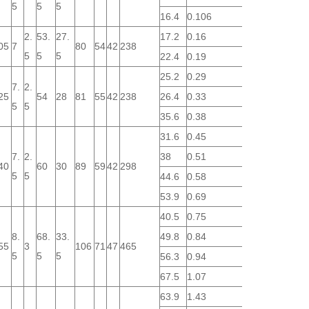
5
5
5
16.4
0.106
2.
53.
27.
17.2
0.16
05
7
80
54
42
238
5
5
5
22.4
0.19
25.2
0.29
7.
2.
25
54
28
81
55
42
238
26.4
0.33
5
5
35.6
0.38
31.6
0.45
7.
2.
38
0.51
40
60
30
89
59
42
298
5
5
44.6
0.58
53.9
0.69
40.5
0.75
8.
68.
33.
49.8
0.84
55
3
106
71
47
465
5
5
5
56.3
0.94
67.5
1.07
63.9
1.43