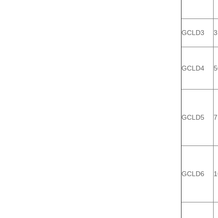
GCLD3
3
GCLD4
5
GCLD5
7
GCLD6
1