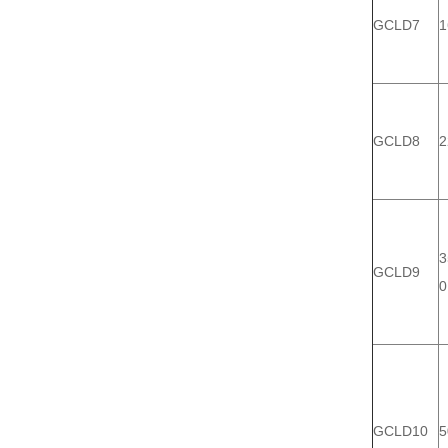
GCLD7
1
GCLD8
2
3
GCLD9
0
GCLD10
5