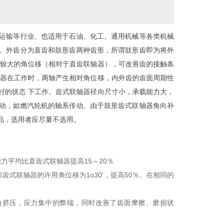
运输等行业、也适用于石油、化工、通用机械等各类机械
。外齿分为直齿和鼓形齿两种齿形，所谓鼓形齿即为将外
许较大的角位移（相对于直齿联轴器），可改善齿的接触条
轴器在工作时，两轴产生相对角位移，内外齿的齿面周期性
封的状态 下工作。齿式联轴器径向尺寸小，承载能力大，
动，如燃汽轮机的轴系传动。由于鼓形齿式联轴器角向补
品，选用者应尽量不选用。
力平均比直齿式联轴器提高15～20％
式联轴器的许用角位移为1o30'，提高50％。在相同的
边挤压，应力集中的弊端，同时改善了齿面摩擦、磨损状