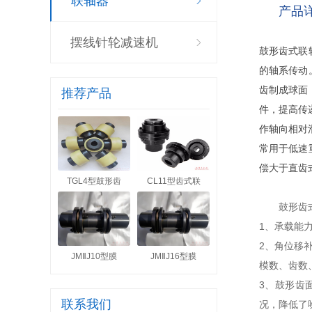
联轴器
产品
摆线针轮减速机
鼓形齿式联
的轴系传动
齿制成球面
推荐产品
件，提高传
作轴向相对
常用于低速
偿大于直齿
TGL4型鼓形齿
CL11型齿式联
鼓形齿式联
1、承载能
2、角位移
JMⅡJ10型膜
JMⅡJ16型膜
模数、齿数
3、鼓形齿
联系我们
况，降低了