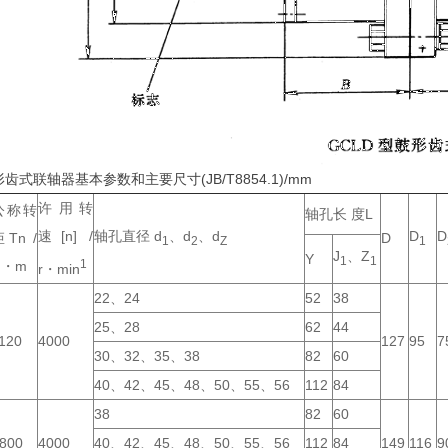
齿式联轴器基本参数和主要尺寸(JB/T8854.1)/mm
许用转
公称转
轴孔长 度L
速[n] /
轴孔直径 d
、d
、d
D
D
矩Tn /
D
1
2
Z
1
J
、Z
Y
1
1
1
N・m
r・min
22、24
52
38
25、28
62
44
120
4000
127
95
7
30、32、35、38
82
60
40、42、45、48、50、55、56
112
84
38
82
60
800
4000
40、42、45、48、50、55、56
112
84
149
116
9