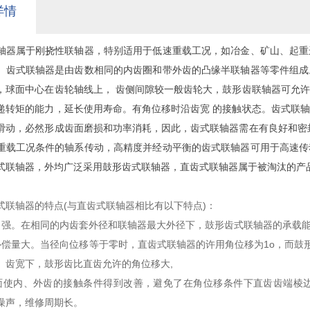
详情
轴器属于刚挠性联轴器，特别适用于低速重载工况，如冶金、矿山、起重
。齿式联轴器是由齿数相同的内齿圈和带外齿的凸缘半联轴器等零件组成
，球面中心在齿轮轴线上， 齿侧间隙较一般齿轮大，鼓形齿联轴器可允
递转矩的能力，延长使用寿命。有角位移时沿齿宽 的接触状态。齿式联
滑动，必然形成齿面磨损和功率消耗，因此，齿式联轴器需在有良好和密
重载工况条件的轴系传动，高精度并经动平衡的齿式联轴器可用于高速传
式联轴器，外均广泛采用鼓形齿式联轴器，直齿式联轴器属于被淘汰的产
轴器的特点(与直齿式联轴器相比有以下特点)：
力强。在相同的内齿套外径和联轴器最大外径下，鼓形齿式联轴器的承载能
补偿量大。当径向位移等于零时，直齿式联轴器的许用角位移为1o，而鼓形齿
、齿宽下，鼓形齿比直齿允许的角位移大,
面使内、外齿的接触条件得到改善，避免了在角位移条件下直齿齿端棱
噪声，维修周期长。