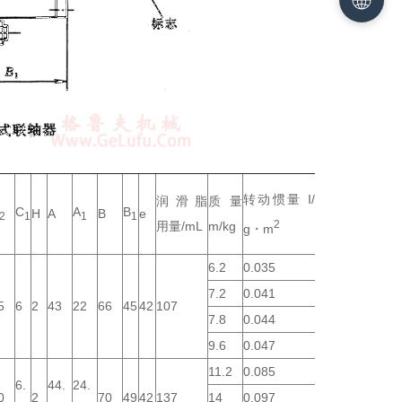
转动惯量 I/k
润滑脂
质量
C
A
B
H
A
B
e
2
1
1
1
2
用量/mL
m/kg
g・m
6.2
0.035
7.2
0.041
5
6
2
43
22
66
45
42
107
7.8
0.044
9.6
0.047
11.2
0.085
6.
44.
24.
0
2
70
49
42
137
14
0.097