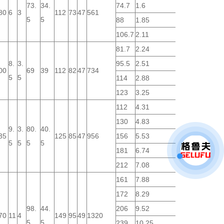
73.
34.
74.7
1.6
80
6
3
112
73
47
561
5
5
88
1.85
106.7
2.11
81.7
2.24
8.
3.
95.5
2.51
00
69
39
112
82
47
734
5
5
114
2.88
123
3.25
112
4.31
130
4.83
9.
3.
80.
40.
35
125
85
47
956
156
5.53
5
5
5
5
181
6.74
212
7.08
161
7.88
172
8.29
98.
44.
206
9.52
70
11
4
149
95
49
1320
5
5
239
10.25