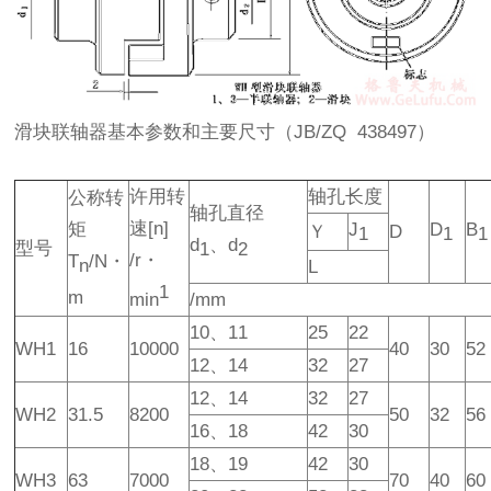
滑块联轴器基本参数和主要尺寸（JB/ZQ 438497）
许用转
轴孔长度
公称转
轴孔直径
速[n]
矩
J
D
B
Ｙ
D
1
1
1
d
、d
型号
1
2
/r・
T
/N・
n
L
1
m
min
/mm
10、11
25
22
WH1
16
10000
40
30
52
12、14
32
27
12、14
32
27
WH2
31.5
8200
50
32
56
16、18
42
30
18、19
42
30
WH3
63
7000
70
40
60