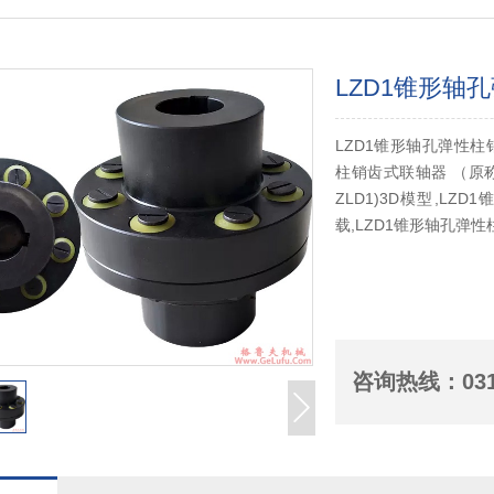
LZD1锥形轴
LZD1锥形轴孔弹性柱
柱销齿式联轴器 （原称
ZLD1)3D模型,L
载,LZD1锥形轴孔弹性柱
咨询热线：
03