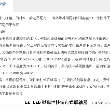
详情
元件（柱销）的材料一般选用尼龙6，有微量补偿两轴线偏移能力，弹性件
不适用于作可
轴器
轴器靠性要求较高的工况，例如起重机械的提升机构的传动轴系不能选用
向和角向偏移较大的工况以及安装精度较低的传动轴系亦不应选用，属淘
，其强度条件就是计算弹性柱销横截面上的剪切强度和柱销与销孔壁的挤
轴器(GB/T50152003)代替（GB501585)适合于各种同轴线
0000N.M，工作温度为20℃80℃。结构简单，具有缓冲减震性能和一定
150.25mm 角向0.5°。
，常用的型号有，弹性套柱销联轴器（LT),弹性柱销联轴器（LX)，弹性
弹性柱销齿式联轴器基本参数和主要尺寸利用若干非金属材料制成的柱销，
两半联轴器联接.