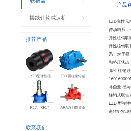
联轴器
产品
摆线针轮减速机
LZD弹性
传动轴系，
弹性柱销联
推荐产品
弹性柱销联
系，对于径
和挤压状态
弹性柱销联
LX13型弹性柱
ZDY圆柱齿轮减
16016
补偿量 径向0.
柱销式联轴器
LZD 型
R17、RF17
ARA系列螺旋伞
递转矩实现
联系我们